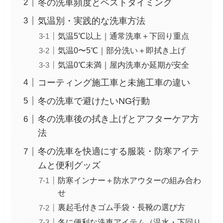
冬の洗車頻度とベストタイミング
気温別・実践的な洗車方法
気温5℃以上｜通常洗車＋下回り重点
気温0〜5℃｜部分洗い＋即拭き上げ
気温0℃未満｜屋内洗車か延期が安全
コーティング施工車と未施工車の違い
冬の洗車で避けたいNG行動
冬の洗車後の拭き上げとアフターケア方
法
冬の洗車を快適にする服装・防寒アイテ
ムと便利グッズ
防寒インナー＋防水アウターの組み合わ
せ
裏起毛付きゴム手袋・長靴の選び方
冬に便利な洗車アイテム（温水・下回り