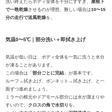
洗い終えたらボディ全体を十分にすすぎ、
屋根下
で一晩乾燥
させるのが理想。難しい場合は
10〜15
分の走行で送風乾燥
を。
気温0〜5℃｜部分洗い＋即拭き上げ
気温が低い日は、ボディ全体を一気に洗うと水分
が凍ることがあります。
この場合は「
部分ごとに完結
」が基本です。
ルーフ→拭き上げ、ボンネット→拭き上げ、と一
面ずつ進めましょう。
ミラーの根元やドアモール部分には水が溜まりや
すいので、
クロスの角で水切り
を。