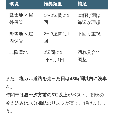
環境
推奨頻度
補足
降雪地 × 屋
1〜2週間に1
雪解け期は
外保管
回
毎週が理想
降雪地 × 屋
2〜3週間に1
下回り重視
内保管
回
非降雪地
2週間に1
汚れ具合で
回〜月1回
調整
また、
塩カル道路を走った日は48時間以内に洗車
を。
時間帯は
昼〜夕方前の5℃以上
がベスト。朝晩の
冷え込みは水分凍結のリスクが高く、避けましょ
う。