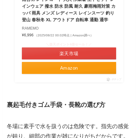
インウェア 撥水 防水 防風 耐久 豪雨梅雨対策 カ
ッパ 雨具 メンズ レディース レインスーツ 釣り
登山 春秋冬 XL アウトドア 自転車 通勤 通学
RAMEMO
¥6,996
（2025/08/22 00:02時点 | Amazon調べ）
＼楽天ポイント4倍セール！／
楽天市場
Amazon
ポチップ
裏起毛付きゴム手袋・長靴の選び方
冬場に素手で水を扱うのは危険です。指先の感覚
が鈍り、細部の作業が雑になりがちだからです。