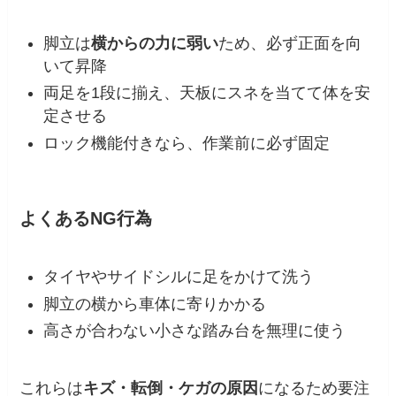
脚立は
横からの力に弱い
ため、必ず正面を向
いて昇降
両足を1段に揃え、天板にスネを当てて体を安
定させる
ロック機能付きなら、作業前に必ず固定
よくあるNG行為
タイヤやサイドシルに足をかけて洗う
脚立の横から車体に寄りかかる
高さが合わない小さな踏み台を無理に使う
これらは
キズ・転倒・ケガの原因
になるため要注