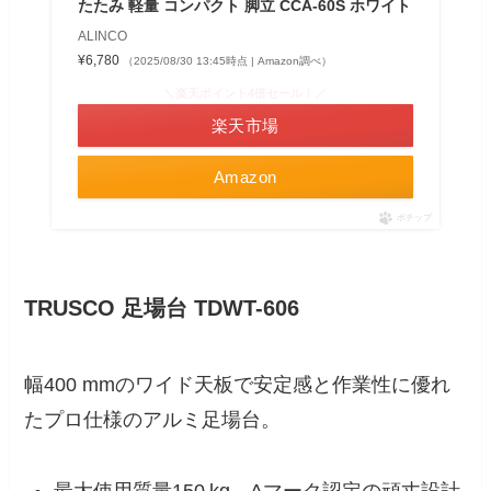
たたみ 軽量 コンパクト 脚立 CCA-60S ホワイト
ALINCO
¥6,780
（2025/08/30 13:45時点 | Amazon調べ）
＼楽天ポイント4倍セール！／
楽天市場
Amazon
ポチップ
TRUSCO 足場台 TDWT-606
幅400 mmのワイド天板で安定感と作業性に優れ
たプロ仕様のアルミ足場台。
最大使用質量150 kg、Aマーク認定の頑丈設計