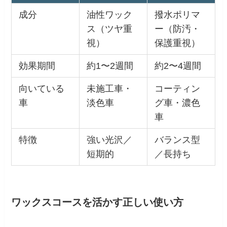
成分
油性ワック
撥水ポリマ
ス（ツヤ重
ー（防汚・
視）
保護重視）
効果期間
約1〜2週間
約2〜4週間
向いている
未施工車・
コーティン
車
淡色車
グ車・濃色
車
特徴
強い光沢／
バランス型
短期的
／長持ち
ワックスコースを活かす正しい使い方