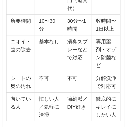
円（道具
代）
所要時間
10〜30
30分〜1
数時間〜
分
時間
1日以上
ニオイ・
基本なし
消臭スプ
専用薬
菌の除去
レーなど
剤・オゾ
で対応
ン除菌な
ど
シートの
不可
不可
分解洗浄
奥の汚れ
で対応可
向いてい
忙しい人
節約派／
徹底的に
る人
／気軽に
DIY好き
キレイに
清掃
したい人