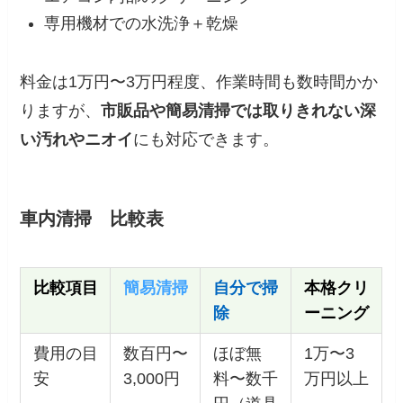
専用機材での水洗浄＋乾燥
料金は1万円〜3万円程度、作業時間も数時間かか
りますが、
市販品や簡易清掃では取りきれない深
い汚れやニオイ
にも対応できます。
車内清掃 比較表
比較項目
簡易清掃
自分で掃
本格クリ
除
ーニング
費用の目
数百円〜
ほぼ無
1万〜3
安
3,000円
料〜数千
万円以上