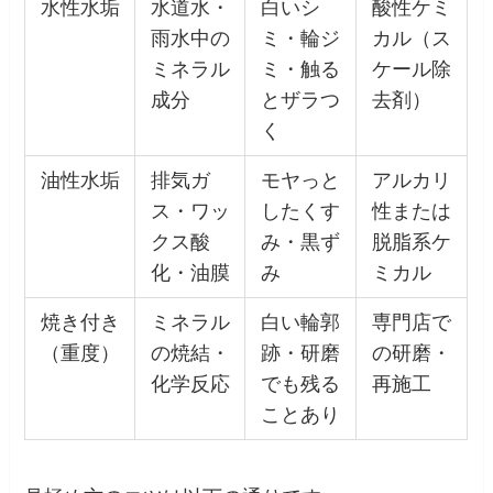
水性水垢
水道水・
白いシ
酸性ケミ
雨水中の
ミ・輪ジ
カル（ス
ミネラル
ミ・触る
ケール除
成分
とザラつ
去剤）
く
油性水垢
排気ガ
モヤっと
アルカリ
ス・ワッ
したくす
性または
クス酸
み・黒ず
脱脂系ケ
化・油膜
み
ミカル
焼き付き
ミネラル
白い輪郭
専門店で
（重度）
の焼結・
跡・研磨
の研磨・
化学反応
でも残る
再施工
ことあり