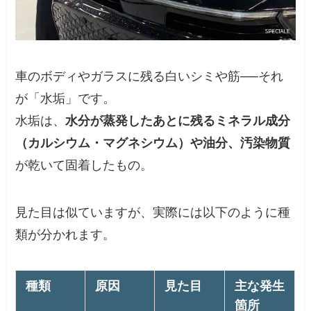
車のボディやガラスに残る白いシミや筋──それ
が「水垢」です。
水垢は、
水分が蒸発したあとに残るミネラル成分
（カルシウム・マグネシウム）や油分、汚染物質
が乾いて固着したもの。
見た目は似ていますが、実際には以下のように種
類が分かれます。
種類
原因
見た目
主な発生
箇所