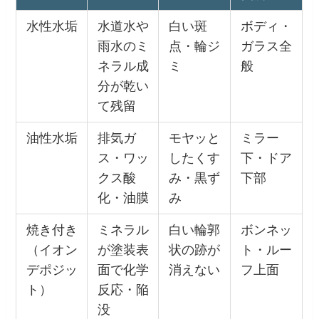
水性水垢
水道水や
白い斑
ボディ・
雨水のミ
点・輪ジ
ガラス全
ネラル成
ミ
般
分が乾い
て残留
油性水垢
排気ガ
モヤッと
ミラー
ス・ワッ
したくす
下・ドア
クス酸
み・黒ず
下部
化・油膜
み
焼き付き
ミネラル
白い輪郭
ボンネッ
（イオン
が塗装表
状の跡が
ト・ルー
デポジッ
面で化学
消えない
フ上面
ト）
反応・陥
没