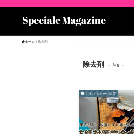
ホーム
除去剤
除去剤
– tag –
汚れ・ダメージ対策