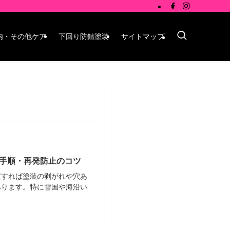
内・その他ケア
下回り防錆塗装
サイトマップ
手順・再発防止のコツ
置すれば塗装の剥がれや穴あ
あります。特に雪国や海沿い