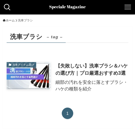
ホーム
洗車ブラシ
洗車ブラシ
– tag –
【失敗しない】洗車ブラシ＆ハケ
洗車アイテム選び
の選び方｜プロ厳選おすすめ3選
細部の汚れを安全に落とすブラシ・
ハケの種類を紹介
1