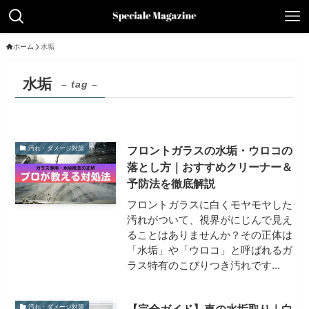
ホーム
水垢
水垢
– tag –
フロントガラスの水垢・ウロコの
汚れ・ダメージ対策
落とし方｜おすすめクリーナー＆
予防法を徹底解説
フロントガラスに白くモヤモヤした
汚れがついて、視界がにじんで見え
ることはありませんか？その正体は
「水垢」や「ウロコ」と呼ばれるガ
ラス特有のこびりつき汚れです...
【完全ガイド】車の水垢取り｜白
汚れ・ダメージ対策