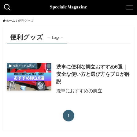
ホーム
便利グッズ
便利グッズ
– tag –
洗車に便利な脚立おすすめ6選｜
洗車アイテム選び
安全な使い方と選び方をプロが解
説
洗車におすすめの脚立
1