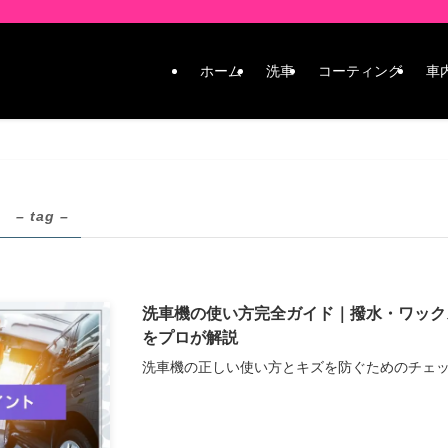
ホーム
洗車
コーティング
車
ス
– tag –
洗車機の使い方完全ガイド｜撥水・ワック
をプロが解説
洗車機の正しい使い方とキズを防ぐためのチェ