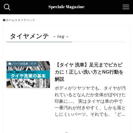
ホーム
タイヤメンテ
タイヤメンテ
– tag –
【タイヤ 洗車】足元までピカピ
パーツ別洗車・ケア
カに！正しい洗い方とNG行動を
解説
ボディがツヤツヤでも、タイヤが汚
れているとなんだか全体がぼやけた
印象に…。 実はタイヤは車の中で
一番汚れが付きやすく、しかも落と
しにくいパーツ。それでも、「ど...